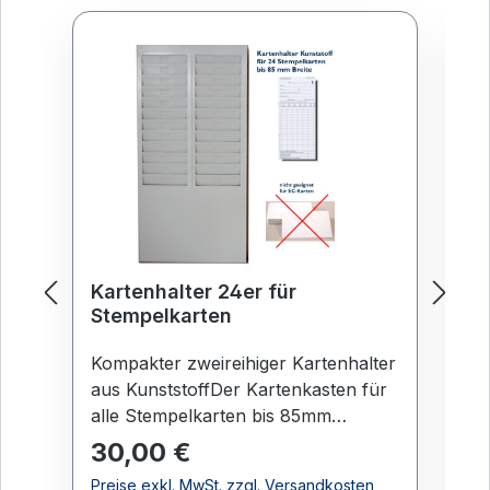
Kartenhalter 24er für
Ka
Stempelkarten
S
Kompakter zweireihiger Kartenhalter
Fo
aus KunststoffDer Kartenkasten für
pu
alle Stempelkarten bis 85mm
(R
Breite.Kompakter Kartenhalter aus
St
30,00 €
4
Regulärer Preis:
Re
Kunststoff sorgt für Ordnung und
Br
Preise exkl. MwSt. zzgl. Versandkosten
Pr