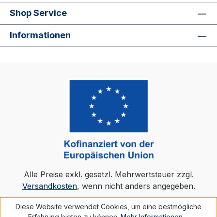
BESONDERHEITEN Stempelkarte
Shop Service
entspricht dem Typ A21 für folgende
AMANO-Systeme geeignet: BX-1500,
Informationen
BX-1600 BX-6000, BX-6200, BX-
6400 CP-3100, CP-3200, CP-3300
EX-3000, EX-3000N, EX-3200N, EX-
3500N EX-5000, EX-5300, EX-5350
EX-5000N, EX-5200N, EX-5400N
EX-6000, EX-6200, EX-6250 EX-
7500, EX-7600 und ältere Modelle
LIEFERUMFANG Stempelkarte A21 -
DZ-STK in Folie eingeschweißt.
Stechkarten zu je: 1 VPE = 100
Stück Stempelkarten
Alle Preise exkl. gesetzl. Mehrwertsteuer zzgl.
Versandkosten
, wenn nicht anders angegeben.
Diese Website verwendet Cookies, um eine bestmögliche
Realisiert mit Shopware
Erfahrung bieten zu können.
Mehr Informationen ...