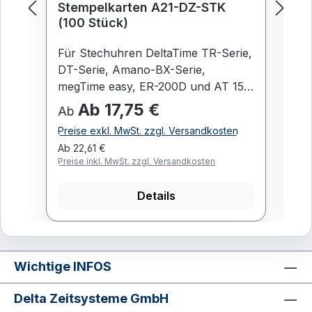
Stempelkarten A21-DZ-STK
F
Sc
(100 Stück)
LI
Ka
Für Stechuhren DeltaTime TR-Serie,
Fa
DT-Serie, Amano-BX-Serie,
sch
megTime easy, ER-200D und AT 150
De
Stempelkarten DZ/STK für 1-
Del
Ab 17,75 €
2
Regulärer Preis:
Re
Ab
Wochen-, 14-Tages- oder
sc
Preise exkl. MwSt. zzgl. Versandkosten
Pr
Monatsausdruck Die universelle
Ab 22,61 €
28
Stempelkarte für viele Stempeluhren
Preise inkl. MwSt. zzgl. Versandkosten
Pre
geeignet. GRUNDMERKMALE
Stempelkarte Typ DZ/STK (A21) mit
Details
Markierung für Seitenerkennnung
als Monatskarte verwendbar Für
Stechuhr DeltaTime TR41A, TR41D,
DT-7100, DT-7200, DT-7300, DT-
Wichtige INFOS
8100, DT-8200, megTime easy, ER-
200D und AT 150. Größe: 86mm x
Delta Zeitsysteme GmbH
186mm Farbe: Karte: weiß