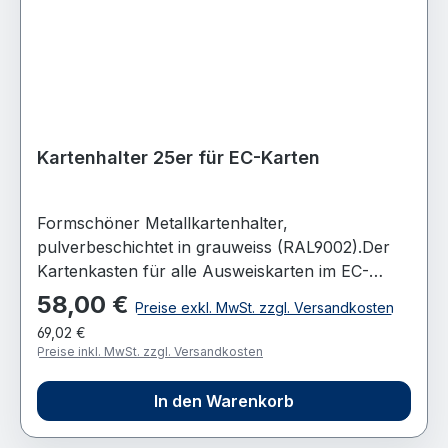
beachten: Dieser Kartenhalter ist nicht für
Stempelkarten geeignet! Feste Nummerierung
der Steckplätze Jeder Kartenhalter/Kartenkasten
besitzt die entsprechende Anzahl von
Schildchen zum beschriften. LIEFERUMFANG 1
Stück Kartenhalter 10er für DIN-Karten
Kartenhalter 25er für EC-Karten
Formschöner Metallkartenhalter,
pulverbeschichtet in grauweiss (RAL9002).Der
Kartenkasten für alle Ausweiskarten im EC-
Format 86x54 mm.Formschöner Kartenhalter
58,00 €
Regulärer Preis:
Preise exkl. MwSt. zzgl. Versandkosten
aus Metall sorgt für Ordnung und genaue
69,02 €
Übersicht von Ausweiskarten.Die beidseitige
Preise inkl. MwSt. zzgl. Versandkosten
Anbringung neben dem Zeiterfassungsgerät
informiert jederzeit über an- oder abwesende
In den Warenkorb
Mitarbeiter. GRUNDMERKMALE
Metallkartenhalter für 25 Ausweiskarten für alle