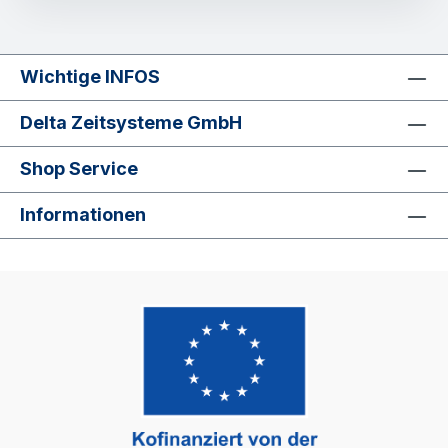
Ausweiskarten im EC-Format 86x54 mm Farbe:
pulverbeschichtet in grauweiss (RAL9002)
Anordnung der Ausweiskarten einreihig Maße
Wichtige INFOS
690 x 105 x 20 mm BESONDERHEITEN BITTE
beachten: Dieser Kartenhalter ist nicht für
Delta Zeitsysteme GmbH
Stempelkarten geeignet! Feste Nummerierung
der Steckplätze Jeder Kartenhalter/Kartenkasten
Shop Service
besitzt die entsprechende Anzahl von
Schildchen zum beschriften. LIEFERUMFANG 1
Informationen
Stück Kartenhalter 25er für DIN-Karten