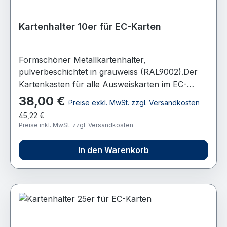
Kartenhalter 10er für EC-Karten
Formschöner Metallkartenhalter,
pulverbeschichtet in grauweiss (RAL9002).Der
Kartenkasten für alle Ausweiskarten im EC-
Format 86x54 mm.Formschöner Kartenhalter
38,00 €
Regulärer Preis:
Preise exkl. MwSt. zzgl. Versandkosten
aus Metall sorgt für Ordnung und genaue
45,22 €
Übersicht von Ausweiskarten.Die beidseitige
Preise inkl. MwSt. zzgl. Versandkosten
Anbringung neben dem Zeiterfassungsgerät
informiert jederzeit über an- oder abwesende
In den Warenkorb
Mitarbeiter. GRUNDMERKMALE
Metallkartenhalter für 10 Ausweiskarten für alle
Ausweiskarten im EC-Format 86x54 mm Farbe:
pulverbeschichtet in grauweiss (RAL9002)
Anordnung der Ausweiskarten einreihig Maße
320 x 105 x 20 mm BESONDERHEITEN BITTE